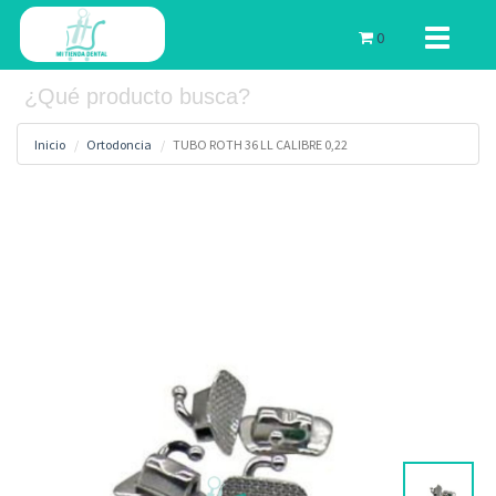
Toggle
0
navigati
Inicio
Ortodoncia
TUBO ROTH 36 LL CALIBRE 0,22