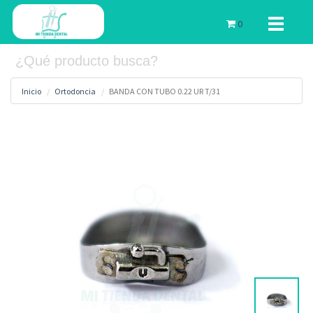
Toggle
0
navigati
Inicio
Ortodoncia
BANDA CON TUBO 0.22 UR T/31