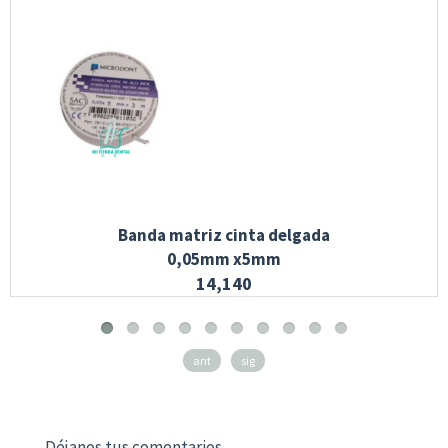
Banda matriz cinta delgada
0,05mm x5mm
14,140
ant
sig
Déjanos tus comentarios