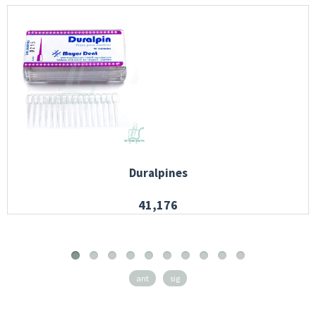
Duralpines
41,176
ant
sig