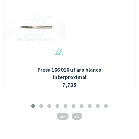
Fresa 166 016 uf aro blanco
interproximal
7,735
ant
sig