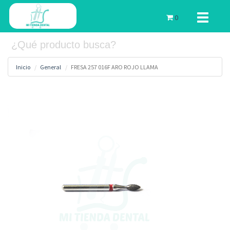
Toggle
0
navigati
Inicio
General
FRESA 257 016F ARO ROJO LLAMA