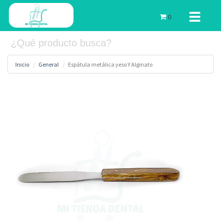
Toggle
0
navigati
Inicio
General
Espátula metálica yeso Y Alginato