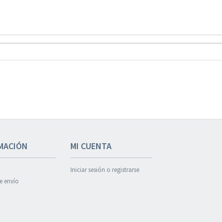
MACIÓN
MI CUENTA
Iniciar sesión o registrarse
de envío