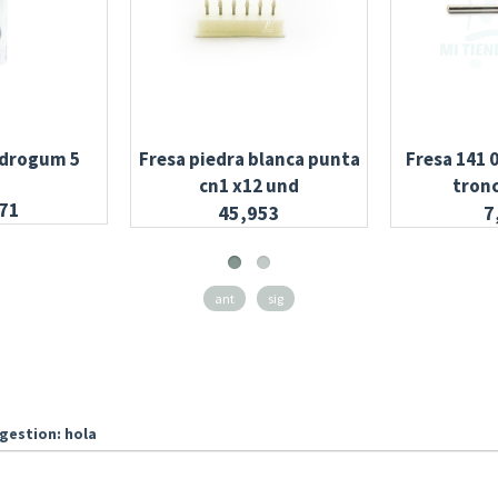
ydrogum 5
Fresa piedra blanca punta
Fresa 141 
cn1 x12 und
tron
71
45,953
7
ant
sig
gestion: hola