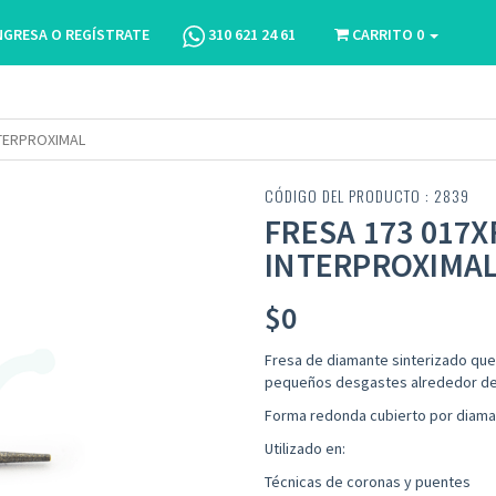
NGRESA O REGÍSTRATE
310 621 24 61
CARRITO
0
NTERPROXIMAL
CÓDIGO DEL PRODUCTO : 2839
FRESA 173 017X
INTERPROXIMA
$
0
Fresa de diamante sinterizado que 
pequeños desgastes alrededor de l
Forma redonda cubierto por diama
Utilizado en:
Técnicas de coronas y puentes