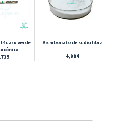
014c aro verde
Bicarbonato de sodio libra
Resina fi
cocónica
a
4,984
,735