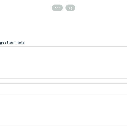
ant
sig
gestion: hola