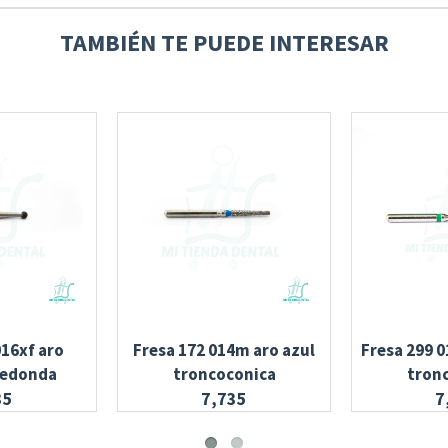
TAMBIÉN TE PUEDE INTERESAR
016xf aro
Fresa 172 014m aro azul
Fresa 299 0
redonda
troncoconica
tron
35
7,735
7