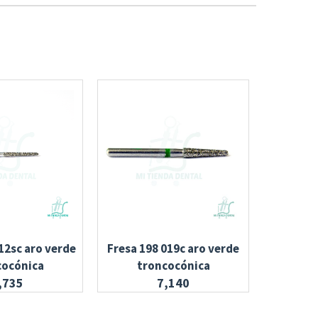
12sc aro verde
Fresa 198 019c aro verde
Guante
cocónica
troncocónica
,735
7,140