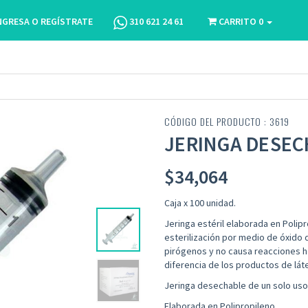
NGRESA O REGÍSTRATE
310 621 24 61
CARRITO
0
CÓDIGO DEL PRODUCTO : 3619
JERINGA DESEC
$
34,064
Caja x 100 unidad.
Jeringa estéril elaborada en Polip
esterilización por medio de óxido de
pirógenos y no causa reacciones he
diferencia de los productos de lát
Jeringa desechable de un solo uso
Elaborada en Polipropileno.