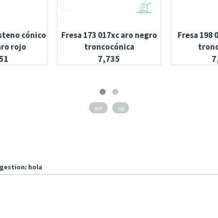
steno cónico
Fresa 173 017xc aro negro
Fresa 198 
ro rojo
troncocónica
tron
51
7,735
7
ant
sig
gestion: hola