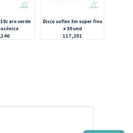
019c aro verde
Disco soflex 3m super fino
Resina fi
cocónica
x 30 und
a
,140
117,201