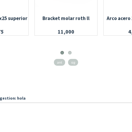
x25 superior
Bracket molar roth ll
Arco acero 
75
11,000
4
ant
sig
gestion: hola