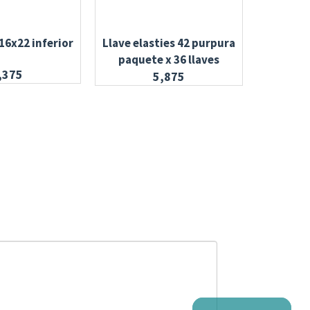
16x22 inferior
Llave elasties 42 purpura
Banda con
paquete x 36 llaves
,375
5,875