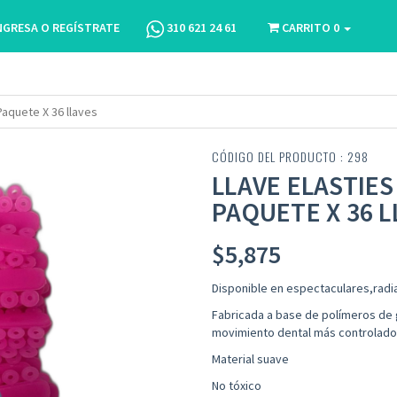
NGRESA O REGÍSTRATE
310 621 24 61
CARRITO
0
Paquete X 36 llaves
CÓDIGO DEL PRODUCTO : 298
LLAVE ELASTIE
PAQUETE X 36 L
$
5,875
Disponible en espectaculares,radia
Fabricada a base de polímeros de 
movimiento dental más controlado
Material suave
No tóxico