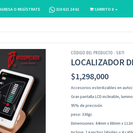
NGRESA O REGÍSTRATE
310 621 24 61
CARRITO
0
CÓDIGO DEL PRODUCTO : 5871
LOCALIZADOR D
$
1,298,000
Accesorios esterilizables en autoc
Gran pantalla LCD inclinable, lumino
95% de precisión.
peso: 336gr.
Dimensiones: 84mm x 88mm x 112
Incluye: 2 ganchos labiales y 4 cab