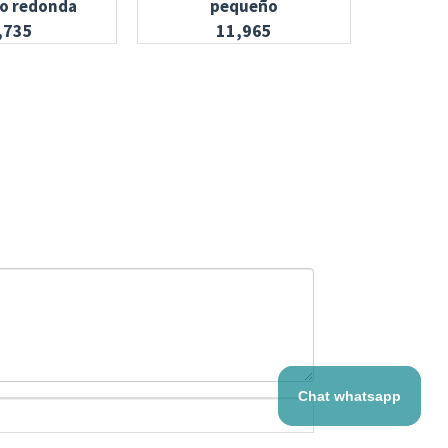
lo redonda
pequeño
,735
11,965
Chat whatsapp