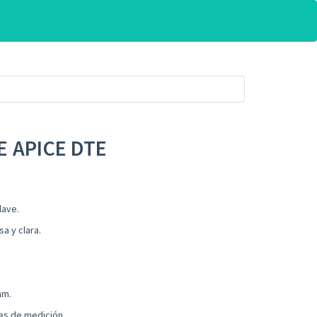
E APICE DTE
lave.
sa y clara.
mm.
les de medición.