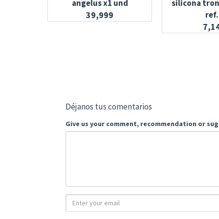
angelus x1 und
silicona tro
39,999
ref.
7,1
Déjanos tus comentarios
Give us your comment, recommendation or sug