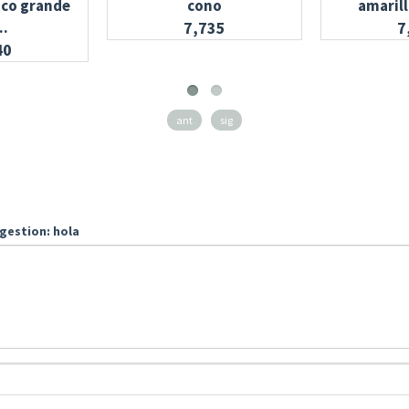
nco grande
cono
amaril
..
7,735
7
40
ant
sig
gestion: hola