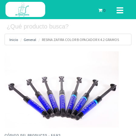
Toggle
0
navigati
Inicio
General
RESINA ZAFIRA COLOR B OPACADOR X 4.2 GRAMOS
CÓDIGO DEL PRODUCTO : 5592