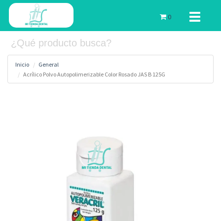
Toggle
0
navigati
Inicio
General
Acrílico Polvo Autopolimerizable Color Rosado JAS B 125G