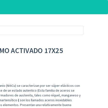
RMO ACTIVADO 17X25
anio (NitiCu) se caracterizan por ser
súper
elásticos con
se de un estado
autentico
(
Esta familia de aceros se
rmadores de austenita, tales como níquel, manganeso y
martensítico
(
son los llamados aceros inoxidables
os elementos. Presentan una relativamente buena