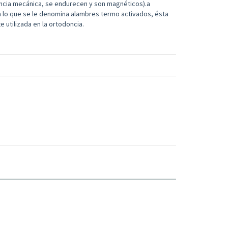
tencia mecánica, se endurecen y son magnéticos
).
a
a lo que se le denomina alambres
termo activados
, ésta
utilizada en la ortodoncia.