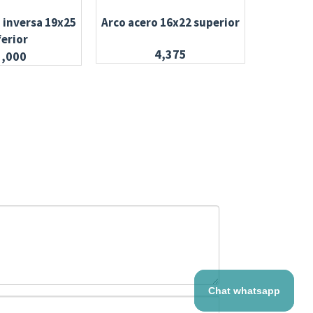
 inversa 19x25
Arco acero 16x22 superior
Banda con
ferior
4,375
5,000
Chat whatsapp