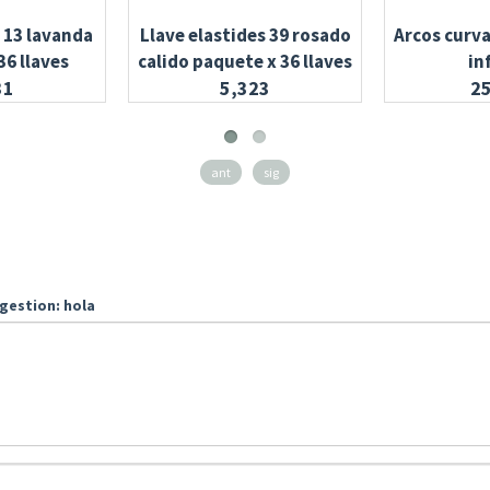
s 13 lavanda
Llave elastides 39 rosado
Arcos curva
36 llaves
calido paquete x 36 llaves
in
31
5,323
2
ant
sig
gestion: hola