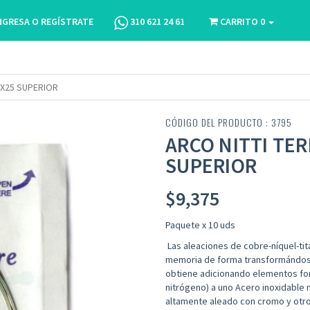
NGRESA O REGÍSTRATE
310 621 24 61
CARRITO
0
7X25 SUPERIOR
CÓDIGO DEL PRODUCTO : 3795
ARCO NITTI TE
SUPERIOR
$
9,375
Paquete x 10 uds
Las aleaciones de cobre-níquel-tit
memoria de forma transformándo
obtiene adicionando elementos fo
nitrógeno
)
a uno
Acero inoxidable
altamente aleado con cromo y otr