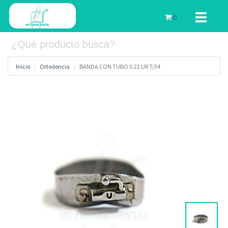
Toggle
0
navigati
Inicio
Ortodoncia
BANDA CON TUBO 0.22 UR T/34