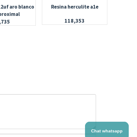
12uf aro blanco
Resina herculite a1e
Bab
proximal
118,353
,735
Chat whatsapp