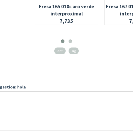
Fresa 165 010c aro verde
Fresa 167 0
interproximal
inter
7,735
7
ant
sig
gestion: hola