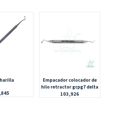
harilla
Empacador colocador de
Espát
hilo retractor gcpg7 delta
,845
103,926