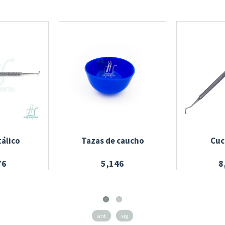
álico
Tazas de caucho
Cuc
76
5,146
8
ant
sig