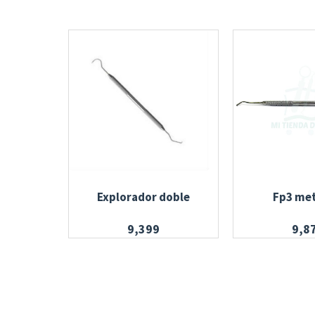
Explorador doble
Fp3 met
9,399
9,8