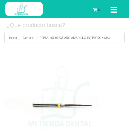
Toggle
0
navigati
Inicio
General
FRESA 167 012XF ARO AMARILLO INTERPROXIMAL