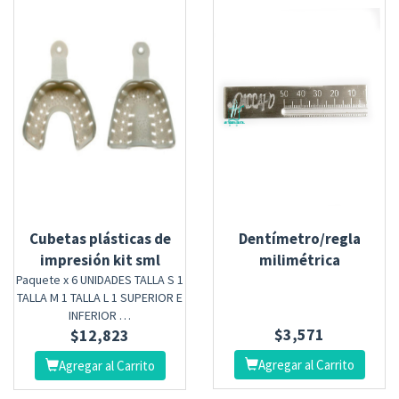
Cubetas plásticas de
Dentímetro/regla
impresión kit sml
milimétrica
Paquete x 6 UNIDADES TALLA S 1
TALLA M 1 TALLA L 1 SUPERIOR E
INFERIOR …
$
3,571
$
12,823
Agregar al Carrito
Agregar al Carrito