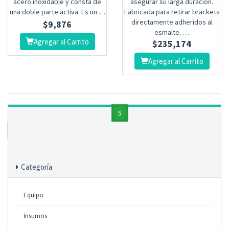
acero inoxidable y consta de
asegurar su larga duración.
una doble parte activa. Es un …
Fabricada para retirar brackets
directamente adheridos al
$
9,876
esmalte. …
Agregar al Carrito
$
235,174
Agregar al Carrito
anterior
1
...
3
4
5
6
7
...
15
siguiente
Página 5 de 15
Categoría
Equipo
Insumos