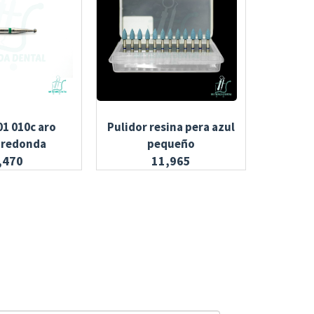
01 010c aro
Pulidor resina pera azul
Resina
 redonda
pequeño
,470
11,965