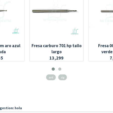
0m aro azul
Fresa carburo 701 hp tallo
Fresa 0
nda
largo
verde
35
13,299
7
ant
sig
gestion: hola